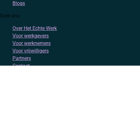
Blogs
Over ons
Over Het Echte Werk
Voor werkgevers
Voor werknemers
Voor vrijwilligers
Partners
Contact
Account
Inloggen
Registreren
Volg ons