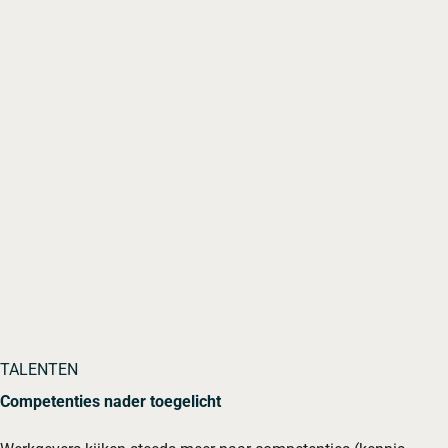
TALENTEN
Competenties nader toegelicht