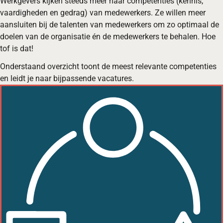
Werkgevers kijken steeds meer naar competenties (kennis,
vaardigheden en gedrag) van medewerkers. Ze willen meer
aansluiten bij de talenten van medewerkers om zo optimaal de
doelen van de organisatie én de medewerkers te behalen. Hoe
tof is dat!
Onderstaand overzicht toont de meest relevante competenties
en leidt je naar bijpassende vacatures.