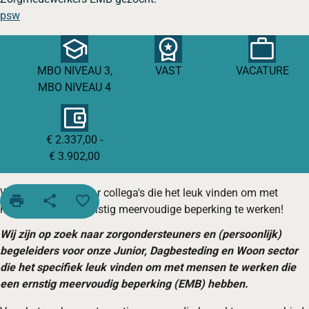
psw
MBO NIVEAU 3,
VAST
VACATURE
MBO NIVEAU 4
€ 2.337,00 -
€ 3.902,00
Wij zijn op zoek naar collega's die het leuk vinden om met
print
share
favorite_border
mensen met een ernstig meervoudige beperking te werken!
Wij zijn op zoek naar zorgondersteuners en (persoonlijk)
begeleiders voor onze Junior, Dagbesteding en Woon sector
die het specifiek leuk vinden om met mensen te werken die
een ernstig meervoudig beperking (EMB) hebben.