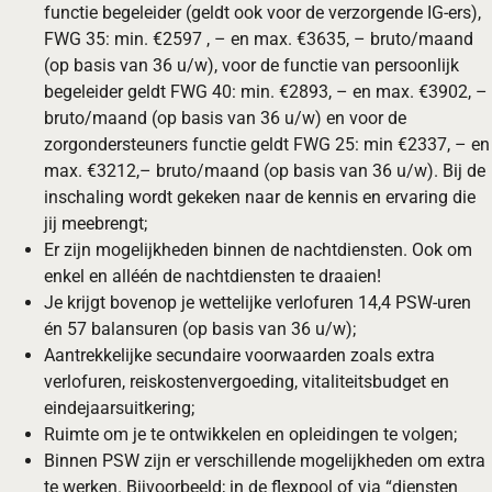
functie begeleider (geldt ook voor de verzorgende IG-ers),
FWG 35: min. €2597 , – en max. €3635, – bruto/maand
(op basis van 36 u/w), voor de functie van persoonlijk
begeleider geldt FWG 40: min. €2893, – en max. €3902, –
bruto/maand (op basis van 36 u/w) en voor de
zorgondersteuners functie geldt FWG 25: min €2337, – en
max. €3212,– bruto/maand (op basis van 36 u/w). Bij de
inschaling wordt gekeken naar de kennis en ervaring die
jij meebrengt;
Er zijn mogelijkheden binnen de nachtdiensten. Ook om
enkel en alléén de nachtdiensten te draaien!
Je krijgt bovenop je wettelijke verlofuren 14,4 PSW-uren
én 57 balansuren (op basis van 36 u/w);
Aantrekkelijke secundaire voorwaarden zoals extra
verlofuren, reiskostenvergoeding, vitaliteitsbudget en
eindejaarsuitkering;
Ruimte om je te ontwikkelen en opleidingen te volgen;
Binnen PSW zijn er verschillende mogelijkheden om extra
te werken. Bijvoorbeeld; in de flexpool of via “diensten