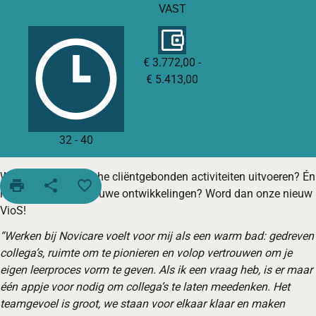
VAST
€ 3.772,00 -
€ 5.413,00
32
-
40
Wil jij graag medische cliëntgebonden activiteiten uitvoeren? Én
print
share
favorite_border
meedenken over nieuwe ontwikkelingen? Word dan onze nieuw
VioS!
“Werken bij Novicare voelt voor mij als een warm bad: gedreven
collega’s, ruimte om te pionieren en volop vertrouwen om je
eigen leerproces vorm te geven. Als ik een vraag heb, is er maar
één appje voor nodig om collega’s te laten meedenken. Het
teamgevoel is groot, we staan voor elkaar klaar en maken