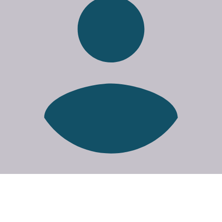
José Schoonenberg
CONTACT
VACATUREINHOUD
Operationeel manager Meldkamer Ambulancezorg