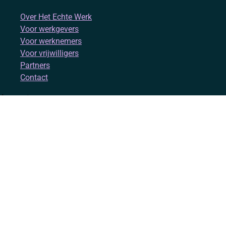
Over Het Echte Werk
Voor werkgevers
Voor werknemers
Voor vrijwilligers
Partners
Contact
Account
Inloggen
Registreren
Volg ons