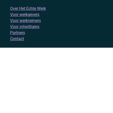
Over Het Echte Werk
Voor werkgevers
Voor werknemers
Voor vrijwilligers
Partners
Contact
Account
Inloggen
Registreren
Volg ons