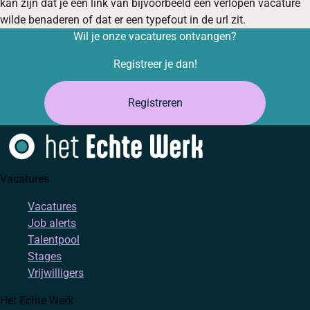
kan zijn dat je een link van bijvoorbeeld een verlopen vacature
wilde benaderen of dat er een typefout in de url zit.
Wil je onze vacatures ontvangen?
Registreer je dan!
Registreren
Vacatures
Vacatures
Job alerts
Talentpool
Stages
Vrijwilligers
Het Echte Werk