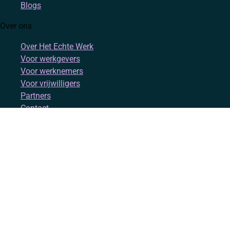
Blogs
Over ons
Over Het Echte Werk
Voor werkgevers
Voor werknemers
Voor vrijwilligers
Partners
Contact
Account
Inloggen
Registreren
Volg ons