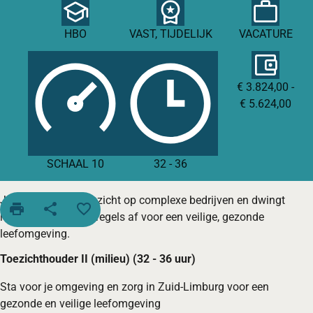
HBO
VAST, TIJDELIJK
VACATURE
€ 3.824,00 -
€ 5.624,00
SCHAAL 10
32
-
36
Je houdt scherp toezicht op complexe bedrijven en dwingt
print
share
favorite_border
naleving van milieuregels af voor een veilige, gezonde
leefomgeving.
Toezichthouder II (milieu)
(32 - 36 uur)
Sta voor je omgeving en zorg in Zuid-Limburg voor een
gezonde en veilige leefomgeving