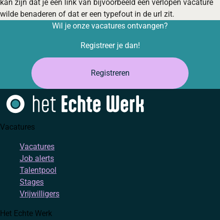
kan zijn dat je een link van bijvoorbeeld een verlopen vacature
wilde benaderen of dat er een typefout in de url zit.
Wil je onze vacatures ontvangen?
Registreer je dan!
Registreren
Vacatures
Vacatures
Job alerts
Talentpool
Stages
Vrijwilligers
Het Echte Werk