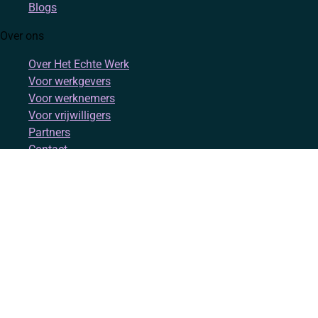
Blogs
Over ons
Over Het Echte Werk
Voor werkgevers
Voor werknemers
Voor vrijwilligers
Partners
Contact
Account
Inloggen
Registreren
Volg ons