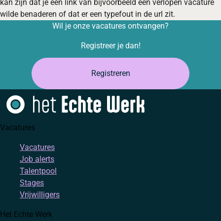
kan zijn dat je een link van bijvoorbeeld een verlopen vacature
wilde benaderen of dat er een typefout in de url zit.
Wil je onze vacatures ontvangen?
Registreer je dan!
Registreren
Vacatures
Vacatures
Job alerts
Talentpool
Stages
Vrijwilligers
Het Echte Werk