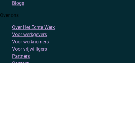
Blogs
Over ons
Over Het Echte Werk
Voor werkgevers
Voor werknemers
Voor vrijwilligers
Partners
Contact
Account
Inloggen
Registreren
Volg ons