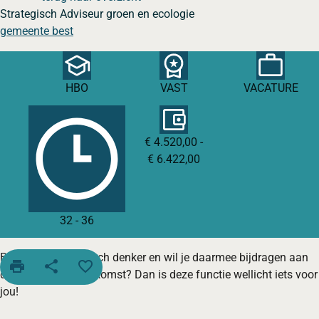
Strategisch Adviseur groen en ecologie
gemeente best
HBO
VAST
VACATURE
€ 4.520,00 -
€ 6.422,00
32
-
36
Ben jij een strategisch denker en wil je daarmee bijdragen aan
print
share
favorite_border
de regio van de toekomst? Dan is deze functie wellicht iets voor
jou!