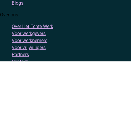
Blogs
Over ons
Over Het Echte Werk
Voor werkgevers
Voor werknemers
Voor vrijwilligers
Partners
Contact
Account
Inloggen
Registreren
Volg ons