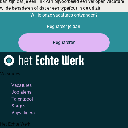
kan zijn dat je een link van bijvoorbeeld een verlopen vacature
wilde benaderen of dat er een typefout in de url zit.
Wil je onze vacatures ontvangen?
Registreer je dan!
Registreren
Vacatures
Vacatures
Job alerts
Talentpool
Stages
Vrijwilligers
Het Echte Werk