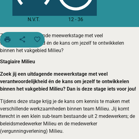
N.V.T.
12
-
36
Zoek jij een uitdagende meewerkstage met veel
print
share
favorite_border
verantwoordelijkheid én de kans om jezelf te ontwikkelen
binnen het vakgebied Milieu?
Stagiaire Milieu
Zoek jij een uitdagende meewerkstage met veel
verantwoordelijkheid én de kans om jezelf te ontwikkelen
binnen het vakgebied Milieu? Dan is deze stage iets voor jou!
Tijdens deze stage krijg je de kans om kennis te maken met
verschillende werkzaamheden binnen team Milieu. Jij komt
terecht in een klein sub-team bestaande uit 2 medewerkers; de
beleidsmedewerker Milieu en de medewerker
(vergunningverlening) Milieu.