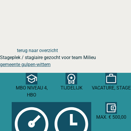
terug naar overzicht
Stageplek / stagiaire gezocht voor team Milieu
gemeente gulpen-wittem
MBO NIVEAU 4,
TIJDELIJK
VACATURE, STAGE
HBO
MAX. € 500,00