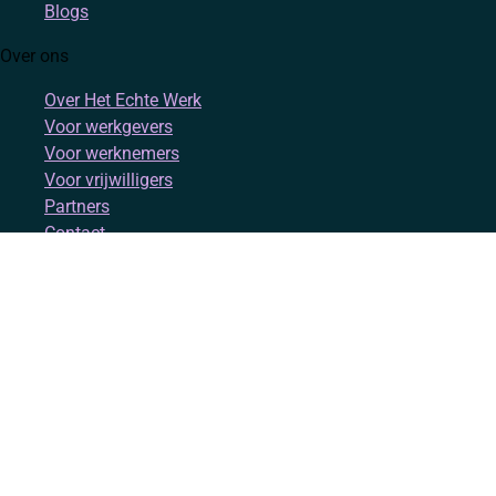
Blogs
Over ons
Over Het Echte Werk
Voor werkgevers
Voor werknemers
Voor vrijwilligers
Partners
Contact
Account
Inloggen
Registreren
Volg ons