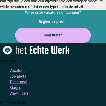
kan zijn dat je een link van bijvoorbeeld een verlopen vacature
wilde benaderen of dat er een typefout in de url zit.
Wil je onze vacatures ontvangen?
Registreer je dan!
Registreren
Vacatures
Vacatures
Job alerts
Talentpool
Stages
Vrijwilligers
Het Echte Werk