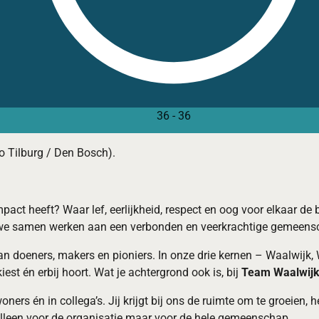
36
-
36
o Tilburg / Den Bosch).
pact heeft? Waar lef, eerlijkheid, respect en oog voor elkaar de 
 we samen werken aan een verbonden en veerkrachtige gemeens
an doeners, makers en pioniers. In onze drie kernen – Waalwij
est én erbij hoort. Wat je achtergrond ook is, bij
Team Waalwij
ers én in collega’s. Jij krijgt bij ons de ruimte om te groeien, 
t alleen voor de organisatie maar voor de hele gemeenschap.