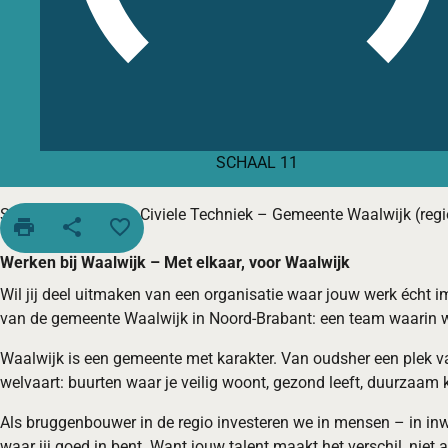
SCHAAL 11
Senior Projectleider Civiele Techniek – Gemeente Waalwijk (regi
print
share
favorite_border
Werken bij Waalwijk – Met elkaar, voor Waalwijk
Wil jij deel uitmaken van een organisatie waar jouw werk écht im
van de gemeente Waalwijk in Noord-Brabant: een team waarin
Waalwijk is een gemeente met karakter. Van oudsher een plek v
welvaart: buurten waar je veilig woont, gezond leeft, duurzaam ki
Als bruggenbouwer in de regio investeren we in mensen – in inwon
waar jij goed in bent. Want jouw talent maakt het verschil, nie