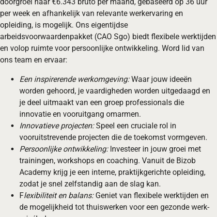
doorgroei naar €6.343 bruto per maand, gebaseerd op 36 uur
per week en afhankelijk van relevante werkervaring en
opleiding, is mogelijk. Ons eigentijdse
arbeidsvoorwaardenpakket (CAO Sgo) biedt flexibele werktijden
en volop ruimte voor persoonlijke ontwikkeling. Word lid van
ons team en ervaar:
Een inspirerende werkomgeving:
Waar jouw ideeën
worden gehoord, je vaardigheden worden uitgedaagd en
je deel uitmaakt van een groep professionals die
innovatie en vooruitgang omarmen.
Innovatieve projecten:
Speel een cruciale rol in
vooruitstrevende projecten die de toekomst vormgeven.
Persoonlijke ontwikkeling:
Investeer in jouw groei met
trainingen, workshops en coaching. Vanuit de Bizob
Academy krijg je een interne, praktijkgerichte opleiding,
zodat je snel zelfstandig aan de slag kan.
F
lexibiliteit en balans:
Geniet van flexibele werktijden en
de mogelijkheid tot thuiswerken voor een gezonde werk-