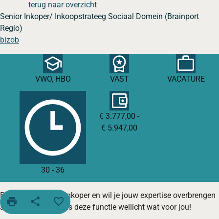
terug naar overzicht
Senior Inkoper/ Inkoopstrateeg Sociaal Domein (Brainport
Regio)
bizob
VWO, HBO
VAST
VACATURE
€ 3.777,00 -
€ 5.947,00
30
-
36
Ben je een ervaren inkoper en wil je jouw expertise overbrengen
print
share
favorite_border
aan collega’s? Dan is deze functie wellicht wat voor jou!