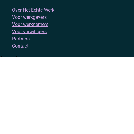
Over Het Echte Werk
Voor werkgevers
Voor werknemers
Voor vrijwilligers
Partners
Contact
Account
Inloggen
Registreren
Volg ons