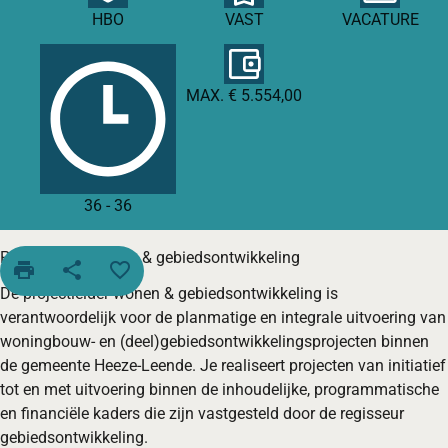
HBO
VAST
VACATURE
MAX. € 5.554,00
36
-
36
Projectleider wonen & gebiedsontwikkeling
print
share
favorite_border
De projectleider wonen & gebiedsontwikkeling is
verantwoordelijk voor de planmatige en integrale uitvoering van
woningbouw‑ en (deel)gebiedsontwikkelingsprojecten binnen
de gemeente Heeze‑Leende. Je realiseert projecten van initiatief
tot en met uitvoering binnen de inhoudelijke, programmatische
en financiële kaders die zijn vastgesteld door de regisseur
gebiedsontwikkeling.