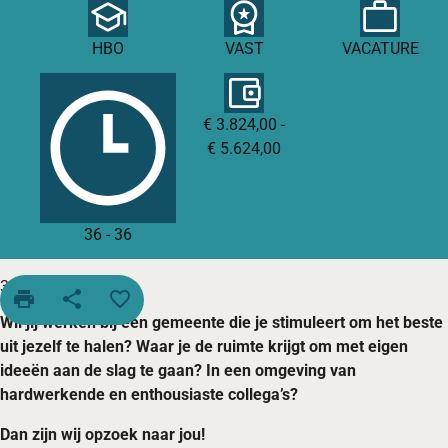
HBO
VAST
VACATURE
€ 3.824,00 -
€ 5.624,00
36
-
36
36 uur per week
print
share
favorite_border
Wil jij werken bij een gemeente die je stimuleert om het beste
uit jezelf te halen? Waar je de ruimte krijgt om met eigen
ideeën aan de slag te gaan? In een omgeving van
hardwerkende en enthousiaste collega’s?
Dan zijn wij opzoek naar jou!