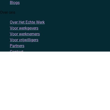
Blogs
Over ons
Over Het Echte Werk
Voor werkgevers
Voor werknemers
Voor vrijwilligers
Partners
Contact
Account
Inloggen
Registreren
Volg ons