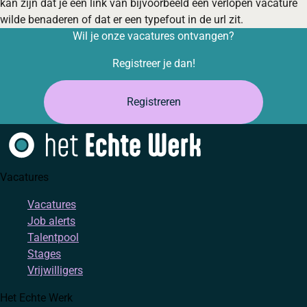
kan zijn dat je een link van bijvoorbeeld een verlopen vacature
wilde benaderen of dat er een typefout in de url zit.
Wil je onze vacatures ontvangen?
Registreer je dan!
Registreren
Vacatures
Vacatures
Job alerts
Talentpool
Stages
Vrijwilligers
Het Echte Werk