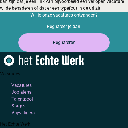
kan zijn dat je een link van bijvoorbeeld een verlopen vacature
wilde benaderen of dat er een typefout in de url zit.
Wil je onze vacatures ontvangen?
Registreer je dan!
Registreren
Vacatures
Vacatures
Job alerts
Talentpool
Stages
Vrijwilligers
Het Echte Werk