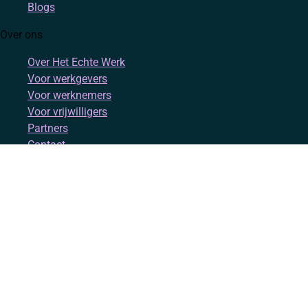
Blogs
Over ons
Over Het Echte Werk
Voor werkgevers
Voor werknemers
Voor vrijwilligers
Partners
Contact
Account
Inloggen
Registreren
Volg ons