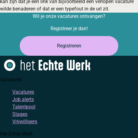
kan zijn dat je een link van bijvoorbeeld een verlopen vacature
wilde benaderen of dat er een typefout in de url zit.
Wil je onze vacatures ontvangen?
Registreer je dan!
Registreren
Vacatures
Vacatures
Job alerts
Talentpool
Stages
Vrijwilligers
Het Echte Werk