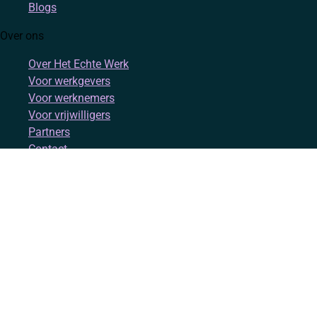
Blogs
Over ons
Over Het Echte Werk
Voor werkgevers
Voor werknemers
Voor vrijwilligers
Partners
Contact
Account
Inloggen
Registreren
Volg ons