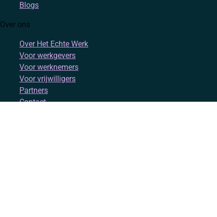
Blogs
Over ons
Over Het Echte Werk
Voor werkgevers
Voor werknemers
Voor vrijwilligers
Partners
Contact
Account
Inloggen
Registreren
Volg ons