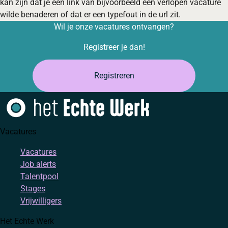
kan zijn dat je een link van bijvoorbeeld een verlopen vacature
wilde benaderen of dat er een typefout in de url zit.
Wil je onze vacatures ontvangen?
Registreer je dan!
Registreren
Vacatures
Vacatures
Job alerts
Talentpool
Stages
Vrijwilligers
Het Echte Werk