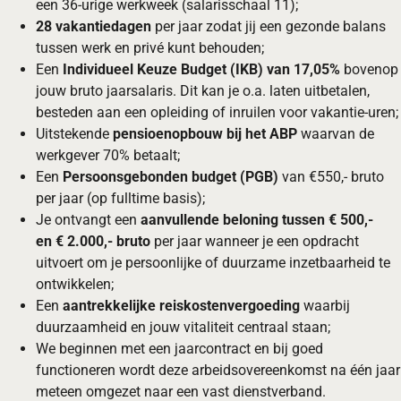
een 36-urige werkweek (salarisschaal 11);
28 vakantiedagen
per jaar zodat jij een gezonde balans
tussen werk en privé kunt behouden;
Een
Individueel Keuze Budget (IKB) van 17,05%
bovenop
jouw bruto jaarsalaris. Dit kan je o.a. laten uitbetalen,
besteden aan een opleiding of inruilen voor vakantie-uren;
Uitstekende
pensioenopbouw bij het ABP
waarvan de
werkgever 70% betaalt;
Een
Persoonsgebonden budget (PGB)
van €550,- bruto
per jaar (op fulltime basis);
Je ontvangt een
aanvullende beloning tussen
€ 500,-
en € 2.000,- bruto
per jaar wanneer je een opdracht
uitvoert om je persoonlijke of duurzame inzetbaarheid te
ontwikkelen;
Een
aantrekkelijke reiskostenvergoeding
waarbij
duurzaamheid en jouw vitaliteit centraal staan;
We beginnen met een jaarcontract en bij goed
functioneren wordt deze arbeidsovereenkomst na één jaar
meteen omgezet naar een vast dienstverband.