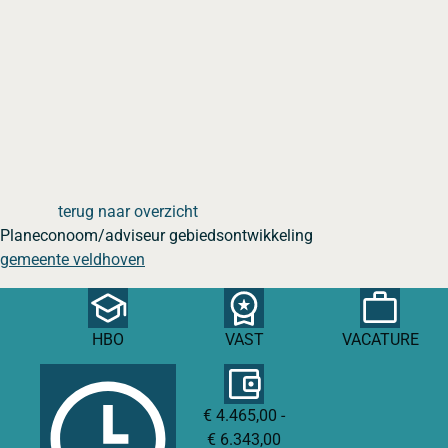
terug naar overzicht
Planeconoom/adviseur gebiedsontwikkeling
gemeente veldhoven
HBO
VAST
VACATURE
€ 4.465,00 -
€ 6.343,00