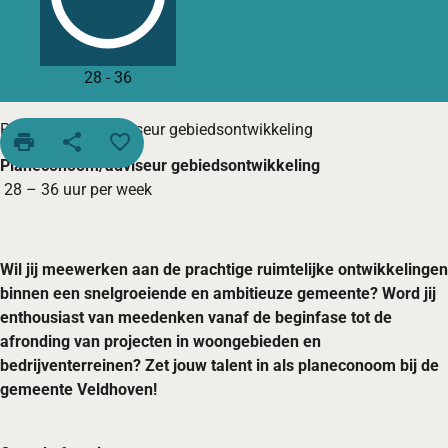
28
-
36
Planeconoom/adviseur gebiedsontwikkeling
print
share
favorite_border
Planeconoom/adviseur gebiedsontwikkeling
28 – 36 uur per week
Wil jij meewerken aan de prachtige ruimtelijke ontwikkelingen
binnen een snelgroeiende en ambitieuze gemeente? Word jij
enthousiast van meedenken vanaf de beginfase tot de
afronding van projecten in woongebieden en
bedrijventerreinen? Zet jouw talent in als planeconoom bij de
gemeente Veldhoven!