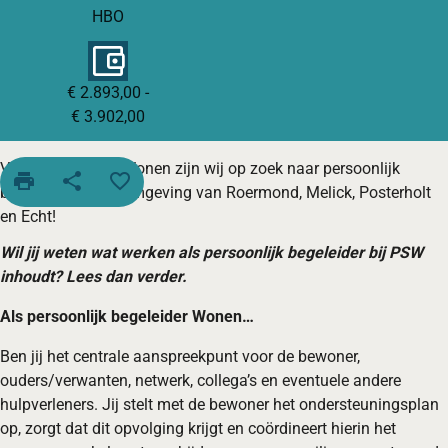
HBO
€ 2.893,00 -
€ 3.902,00
Voor onze sector Wonen zijn wij op zoek naar persoonlijk
print
share
favorite_border
begeleiders in de omgeving van Roermond, Melick, Posterholt
en Echt!
Wil jij weten wat werken als persoonlijk begeleider bij PSW
inhoudt? Lees dan verder.
Als persoonlijk begeleider Wonen…
Ben jij het centrale aanspreekpunt voor de bewoner,
ouders/verwanten, netwerk, collega’s en eventuele andere
hulpverleners. Jij stelt met de bewoner het ondersteuningsplan
op, zorgt dat dit opvolging krijgt en coördineert hierin het