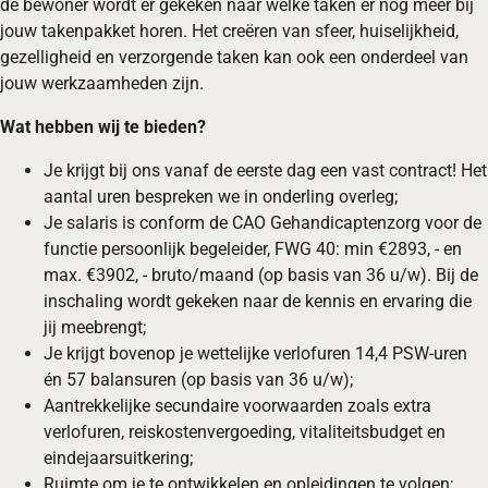
de bewoner wordt er gekeken naar welke taken er nog meer bij
jouw takenpakket horen. Het creëren van sfeer, huiselijkheid,
gezelligheid en verzorgende taken kan ook een onderdeel van
jouw werkzaamheden zijn.
Wat hebben wij te bieden?
Je krijgt bij ons vanaf de eerste dag een vast contract! Het
aantal uren bespreken we in onderling overleg;
Je salaris is conform de CAO Gehandicaptenzorg voor de
functie persoonlijk begeleider, FWG 40: min €2893, - en
max. €3902, - bruto/maand (op basis van 36 u/w). Bij de
inschaling wordt gekeken naar de kennis en ervaring die
jij meebrengt;
Je krijgt bovenop je wettelijke verlofuren 14,4 PSW-uren
én 57 balansuren (op basis van 36 u/w);
Aantrekkelijke secundaire voorwaarden zoals extra
verlofuren, reiskostenvergoeding, vitaliteitsbudget en
eindejaarsuitkering;
Ruimte om je te ontwikkelen en opleidingen te volgen;