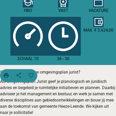
HBO
VAST
VACATURE
MAX. € 5.624,00
SCHAAL 10
36
-
36
Wordt jij onze nieuwe omgevingsplan jurist?
print
share
favorite_border
Als Omgevingsplan Jurist geef je planologisch en juridisch
advies en begeleid je ruimtelijke initiatieven en plannen. Daarbij
adviseer je het management en bestuur, en werk je samen met
diverse disciplines aan gebiedsontwikkelingen en bouw jij mee
aan de toekomst van gemeente Heeze-Leende. We kijken uit
naar je sollicitatie!