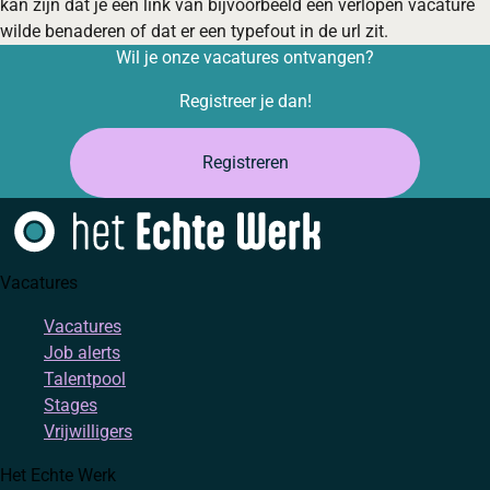
kan zijn dat je een link van bijvoorbeeld een verlopen vacature
wilde benaderen of dat er een typefout in de url zit.
Wil je onze vacatures ontvangen?
Registreer je dan!
Registreren
Vacatures
Vacatures
Job alerts
Talentpool
Stages
Vrijwilligers
Het Echte Werk