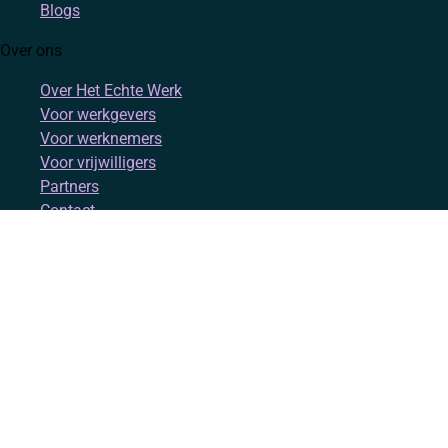
Blogs
Over ons
Over Het Echte Werk
Voor werkgevers
Voor werknemers
Voor vrijwilligers
Partners
Contact
Account
Inloggen
Registreren
Volg ons