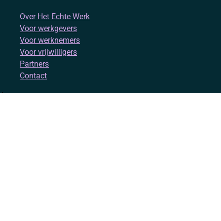
Over Het Echte Werk
Voor werkgevers
Voor werknemers
Voor vrijwilligers
Partners
Contact
Account
Inloggen
Registreren
Volg ons