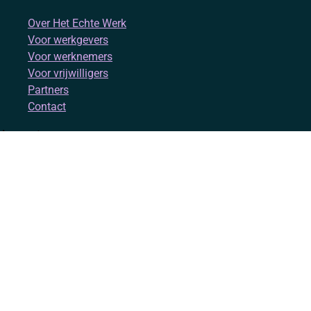
Over Het Echte Werk
Voor werkgevers
Voor werknemers
Voor vrijwilligers
Partners
Contact
Account
Inloggen
Registreren
Volg ons