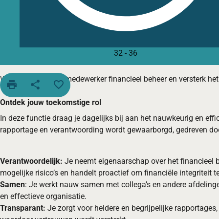
32
-
36
Word onze nieuwe medewerker financieel beheer en versterk he
print
share
favorite_border
Ontdek jouw toekomstige rol
In deze functie draag je dagelijks bij aan het nauwkeurig en ef
rapportage en verantwoording wordt gewaarborgd, gedreven do
Verantwoordelijk:
Je neemt eigenaarschap over het financieel be
mogelijke risico’s en handelt proactief om financiële integriteit
Samen
: Je werkt nauw samen met collega’s en andere afdelinge
en effectieve organisatie.
Transparant:
Je zorgt voor heldere en begrijpelijke rapportages