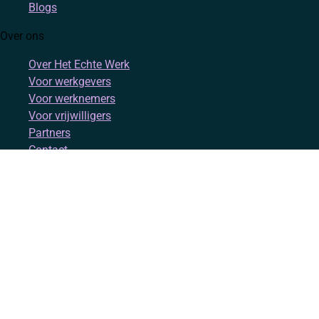
Blogs
Over ons
Over Het Echte Werk
Voor werkgevers
Voor werknemers
Voor vrijwilligers
Partners
Contact
Account
Inloggen
Registreren
Volg ons