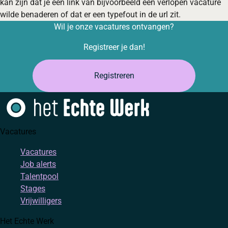
kan zijn dat je een link van bijvoorbeeld een verlopen vacature
wilde benaderen of dat er een typefout in de url zit.
Wil je onze vacatures ontvangen?
Registreer je dan!
Registreren
Vacatures
Vacatures
Job alerts
Talentpool
Stages
Vrijwilligers
Het Echte Werk