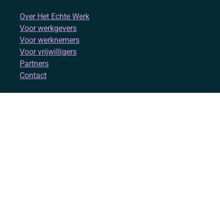
Over Het Echte Werk
Voor werkgevers
Voor werknemers
Voor vrijwilligers
Partners
Contact
Account
Inloggen
Registreren
Volg ons