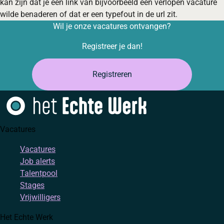
kan zijn dat je een link van bijvoorbeeld een verlopen vacature
wilde benaderen of dat er een typefout in de url zit.
Wil je onze vacatures ontvangen?
Registreer je dan!
Registreren
Vacatures
Vacatures
Job alerts
Talentpool
Stages
Vrijwilligers
Het Echte Werk