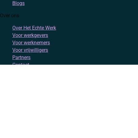
Blogs
Over ons
Over Het Echte Werk
Voor werkgevers
Voor werknemers
Voor vrijwilligers
Partners
Contact
Account
Inloggen
Registreren
Volg ons