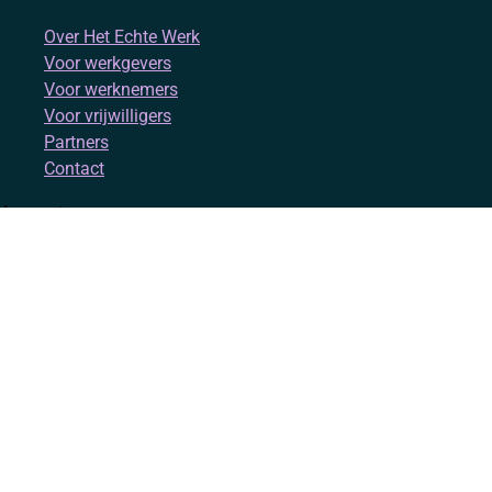
Over Het Echte Werk
Voor werkgevers
Voor werknemers
Voor vrijwilligers
Partners
Contact
Account
Inloggen
Registreren
Volg ons