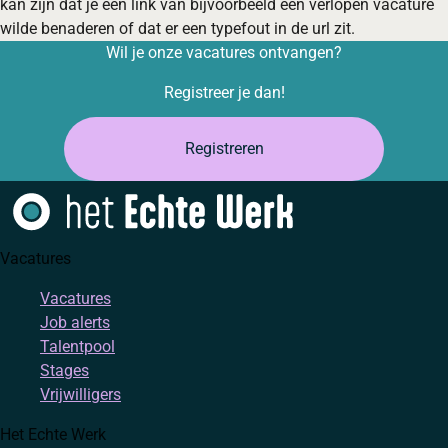
kan zijn dat je een link van bijvoorbeeld een verlopen vacature
wilde benaderen of dat er een typefout in de url zit.
Wil je onze vacatures ontvangen?
Registreer je dan!
Registreren
Vacatures
Vacatures
Job alerts
Talentpool
Stages
Vrijwilligers
Het Echte Werk