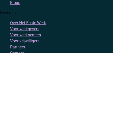
Blogs
Over ons
Over Het Echte Werk
Voor werkgevers
Voor werknemers
Voor vrijwilligers
Partners
Contact
Account
Inloggen
Registreren
Volg ons