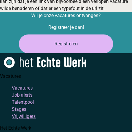
kan zijn dat je een link van bijvoorbeeld een verlopen vacature
wilde benaderen of dat er een typefout in de url zit.
Wil je onze vacatures ontvangen?
Registreer je dan!
Registreren
Vacatures
Vacatures
Job alerts
Talentpool
Stages
Vrijwilligers
Het Echte Werk