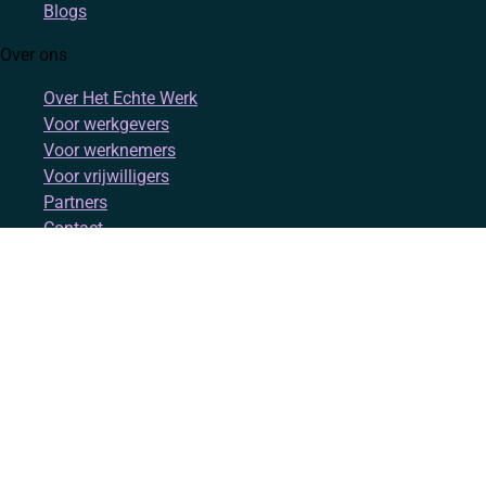
Blogs
Over ons
Over Het Echte Werk
Voor werkgevers
Voor werknemers
Voor vrijwilligers
Partners
Contact
Account
Inloggen
Registreren
Volg ons