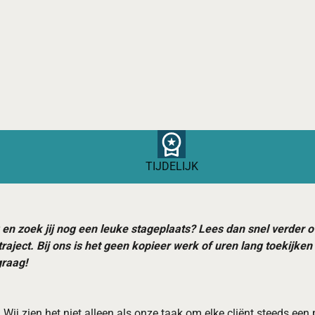
TIJDELIJK
 en zoek jij nog een leuke stageplaats? Lees dan snel verder
traject. Bij ons is het geen kopieer werk of uren lang toekijk
graag!
Wij zien het niet alleen als onze taak om elke cliënt steeds een 