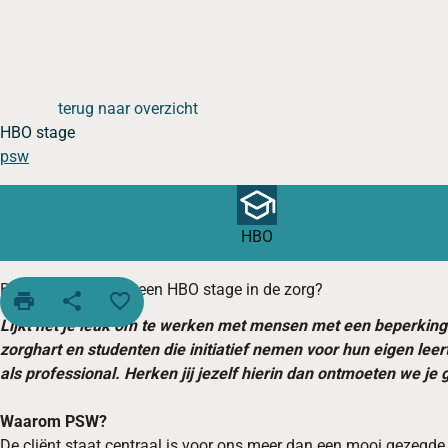
terug naar overzicht
HBO stage
psw
HBO
Ben jij opzoek naar een HBO stage in de zorg?
print
share
favorite_border
Lijkt het je leuk om te werken met mensen met een beperking
zorghart en studenten die initiatief nemen voor hun eigen leer
als professional. Herken jij jezelf hierin dan ontmoeten we je 
Waarom PSW?
De cliënt staat centraal is voor ons meer dan een mooi gezegde. 