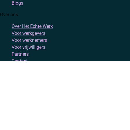
Blogs
Over ons
Over Het Echte Werk
Voor werkgevers
Voor werknemers
Voor vrijwilligers
Partners
Contact
Account
Inloggen
Registreren
Volg ons