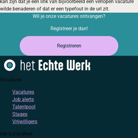
kan zijn dat je een link van bijvoorbeeld een verlopen vacature
wilde benaderen of dat er een typefout in de url zit.
Wil je onze vacatures ontvangen?
Registreer je dan!
Registreren
Vacatures
Vacatures
Job alerts
Talentpool
Stages
Vrijwilligers
Het Echte Werk