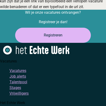
kan zijn dat je een link van bijvoorbeeld een verlopen vacature
wilde benaderen of dat er een typefout in de url zit.
Wil je onze vacatures ontvangen?
Registreer je dan!
Registreren
Vacatures
Vacatures
Job alerts
Talentpool
Stages
Vrijwilligers
Het Echte Werk