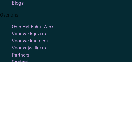
Blogs
Over ons
Over Het Echte Werk
Voor werkgevers
Voor werknemers
Voor vrijwilligers
Partners
Contact
Account
Inloggen
Registreren
Volg ons