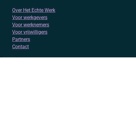
Over Het Echte Werk
Voor werkgevers
Voor werknemers
Voor vrijwilligers
Partners
Contact
Account
Inloggen
Registreren
Volg ons