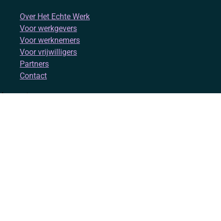
Over Het Echte Werk
Voor werkgevers
Voor werknemers
Voor vrijwilligers
Partners
Contact
Account
Inloggen
Registreren
Volg ons