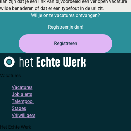
kan zijn dat je een link van bijvoorbeeld een verlopen vacature
wilde benaderen of dat er een typefout in de url zit.
Wil je onze vacatures ontvangen?
Registreer je dan!
Registreren
Vacatures
Vacatures
Job alerts
Talentpool
Stages
Vrijwilligers
Het Echte Werk