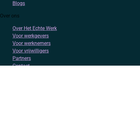
Blogs
Over ons
Over Het Echte Werk
Voor werkgevers
Voor werknemers
Voor vrijwilligers
Partners
Contact
Account
Inloggen
Registreren
Volg ons