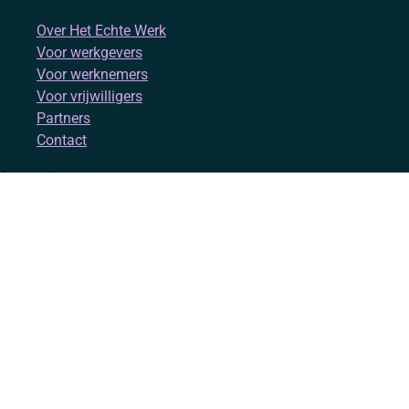
Over Het Echte Werk
Voor werkgevers
Voor werknemers
Voor vrijwilligers
Partners
Contact
Account
Inloggen
Registreren
Volg ons