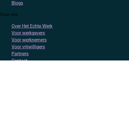
Blogs
Over ons
Over Het Echte Werk
Voor werkgevers
Voor werknemers
Voor vrijwilligers
Partners
Contact
Account
Inloggen
Registreren
Volg ons