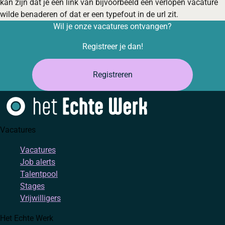
kan zijn dat je een link van bijvoorbeeld een verlopen vacature
wilde benaderen of dat er een typefout in de url zit.
Wil je onze vacatures ontvangen?
Registreer je dan!
Registreren
Vacatures
Vacatures
Job alerts
Talentpool
Stages
Vrijwilligers
Het Echte Werk