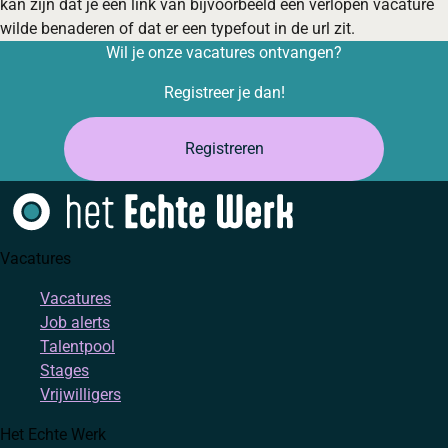
kan zijn dat je een link van bijvoorbeeld een verlopen vacature
wilde benaderen of dat er een typefout in de url zit.
Wil je onze vacatures ontvangen?
Registreer je dan!
Registreren
Vacatures
Vacatures
Job alerts
Talentpool
Stages
Vrijwilligers
Het Echte Werk