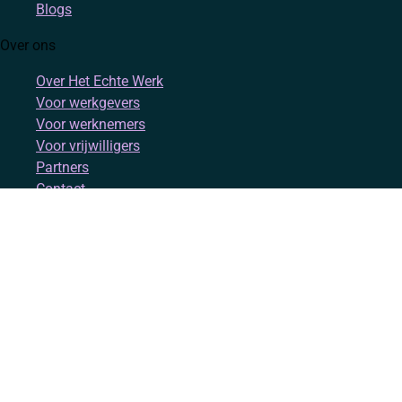
Blogs
Over ons
Over Het Echte Werk
Voor werkgevers
Voor werknemers
Voor vrijwilligers
Partners
Contact
Account
Inloggen
Registreren
Volg ons