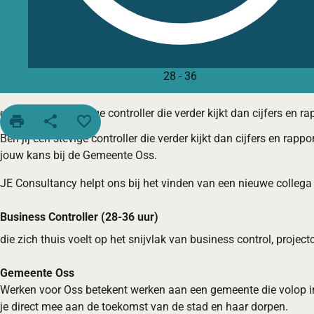
28
-
36
👉 Ben jij een stevige controller die verder kijkt dan cijfers en r
print
share
favorite_border
Ben jij een stevige controller die verder kijkt dan cijfers en ra
jouw kans bij de Gemeente Oss.
JE Consultancy helpt ons bij het vinden van een nieuwe collega 
Business Controller (28-36 uur)
die zich thuis voelt op het snijvlak van business control, projec
Gemeente Oss
Werken voor Oss betekent werken aan een gemeente die volop in
je direct mee aan de toekomst van de stad en haar dorpen.