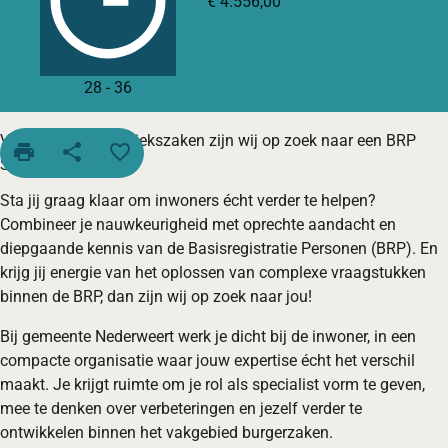
€ 4.556,00
28
-
36
Voor het team Publiekszaken zijn wij op zoek naar een BRP
print
share
favorite_border
Specialist.
Sta jij graag klaar om inwoners écht verder te helpen?
Combineer je nauwkeurigheid met oprechte aandacht en
diepgaande kennis van de Basisregistratie Personen (BRP). En
krijg jij energie van het oplossen van complexe vraagstukken
binnen de BRP, dan zijn wij op zoek naar jou!
Bij gemeente Nederweert werk je dicht bij de inwoner, in een
compacte organisatie waar jouw expertise écht het verschil
maakt. Je krijgt ruimte om je rol als specialist vorm te geven,
mee te denken over verbeteringen en jezelf verder te
ontwikkelen binnen het vakgebied burgerzaken.