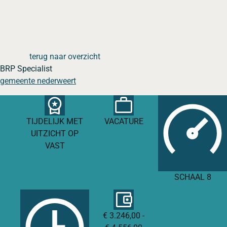
terug naar overzicht
BRP Specialist
gemeente nederweert
TIJDELIJK MET
VACATURE
UITZICHT OP
VAST
SCHAAL 8
€ 3.246,00 -