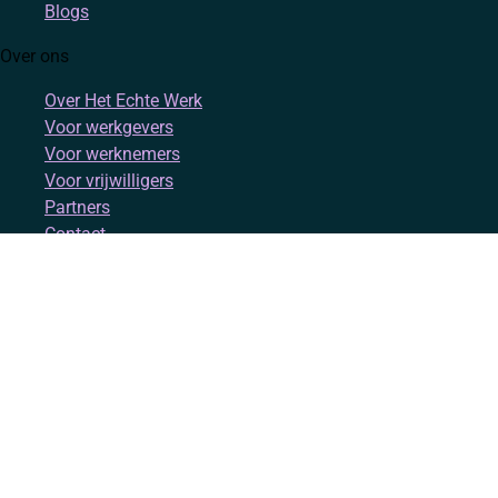
Blogs
Over ons
Over Het Echte Werk
Voor werkgevers
Voor werknemers
Voor vrijwilligers
Partners
Contact
Account
Inloggen
Registreren
Volg ons