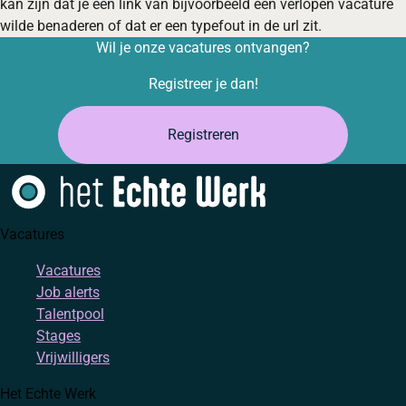
kan zijn dat je een link van bijvoorbeeld een verlopen vacature
wilde benaderen of dat er een typefout in de url zit.
Wil je onze vacatures ontvangen?
Registreer je dan!
Registreren
Vacatures
Vacatures
Job alerts
Talentpool
Stages
Vrijwilligers
Het Echte Werk