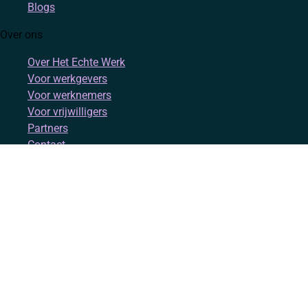
Blogs
Over ons
Over Het Echte Werk
Voor werkgevers
Voor werknemers
Voor vrijwilligers
Partners
Contact
Account
Inloggen
Registreren
Volg ons