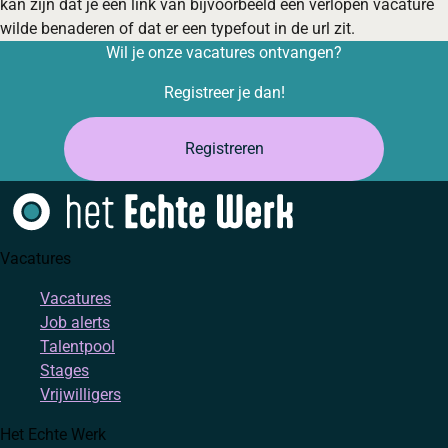
kan zijn dat je een link van bijvoorbeeld een verlopen vacature
wilde benaderen of dat er een typefout in de url zit.
Wil je onze vacatures ontvangen?
Registreer je dan!
Registreren
Vacatures
Vacatures
Job alerts
Talentpool
Stages
Vrijwilligers
Het Echte Werk